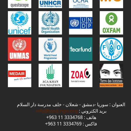
العنوان : سوريا -دمشق - شعلان - خلف مدرسة دار السلام
بريد الكتروني :
info@sssd-ngo.org
هاتف : 3334768 11 963+
فاكس : 3334769 11 963+