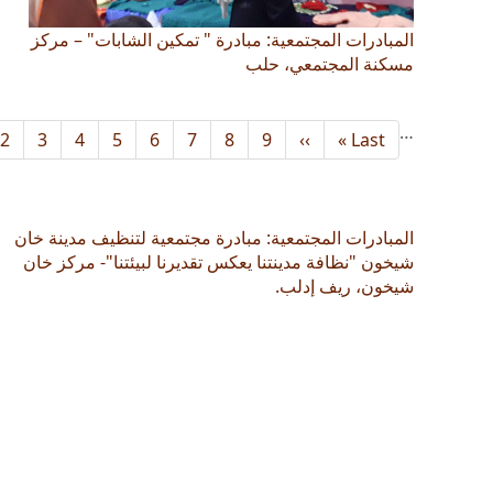
المبادرات المجتمعية: مبادرة " تمكين الشابات" – مركز
مسكنة المجتمعي، حلب
…
Last
Last »
››
Next
9
8
الصفحة
7
الصفحة
6
الصفحة
5
الصفحة
4
الصفحة
3
الصفحة
2
الصفحة
ال
page
page
المبادرات المجتمعية: مبادرة مجتمعية لتنظيف مدينة خان
شيخون "نظافة مدينتنا يعكس تقديرنا لبيئتنا"- مركز خان
شيخون، ريف إدلب.