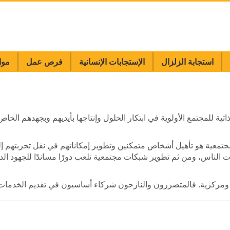
استجابة الزلزال
الإستجابات الإنسانية
فرص عمل
موا
تية للمجتمع الأولوية في ابتكار الحلول وإنتاجها بأيديهم وبجهدهم الخاص
جتمعية هو تأهيل أشخاص متمكنين وتطوير إمكاناتهم في نقل تجربتهم إلى 
الناس، ومن ثم تطوير شبكات مجتمعية تلعب دورًا مساندًا للجهود الد
ية ومركزية. فالمتضررون والنازحون شركاء أساسيون في تقديم الخدمات