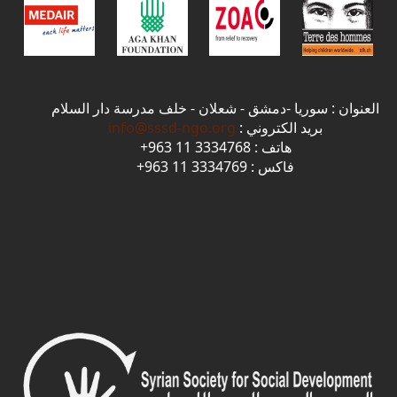
العنوان : سوريا -دمشق - شعلان - خلف مدرسة دار السلام
بريد الكتروني :
info@sssd-ngo.org
هاتف : 3334768 11 963+
فاكس : 3334769 11 963+