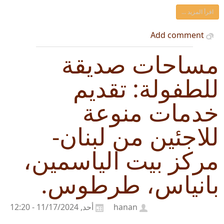
اقرأ المزيد ...
Add comment
مساحات صديقة
للطفولة: تقديم
خدمات منوعة
للاجئين من لبنان-
مركز بيت الياسمين،
بانياس، طرطوس.
hanan
أحد, 11/17/2024 - 12:20