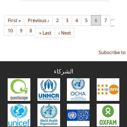
…
7
6
الصفحة
5
Current
4
الصفحة
3
الصفحة
2
الصفحة
‹ Previous
الصفحة
Previous
« First
First
…
page
page
page
8
9
الصفحة
الصفحة
10
الصفحة
Last
Last »
Next
Next ›
page
page
Subscribe to
الشركاء