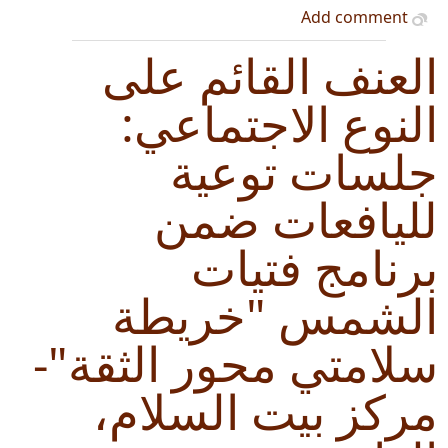
Add comment
العنف القائم على
النوع الاجتماعي:
جلسات توعية
لليافعات ضمن
برنامج فتيات
الشمس "خريطة
سلامتي محور الثقة"-
مركز بيت السلام،