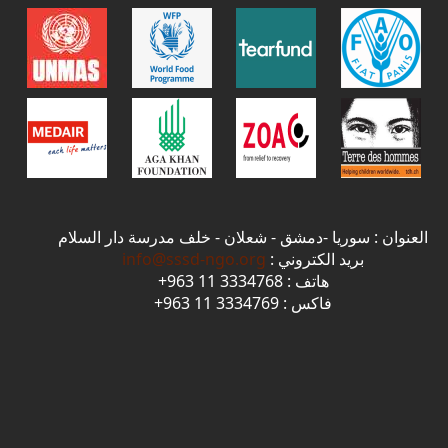
العنوان : سوريا -دمشق - شعلان - خلف مدرسة دار السلام
بريد الكتروني :
info@sssd-ngo.org
هاتف : 3334768 11 963+
فاكس : 3334769 11 963+