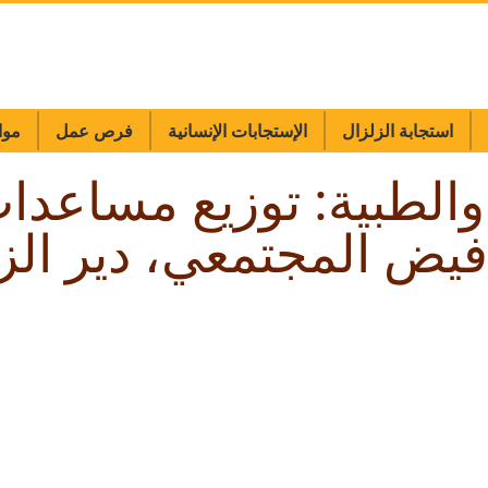
استجابة الزلزال
الإستجابات الإنسانية
فرص عمل
موا
والطبية: توزيع مساعدا
يض المجتمعي، دير الز