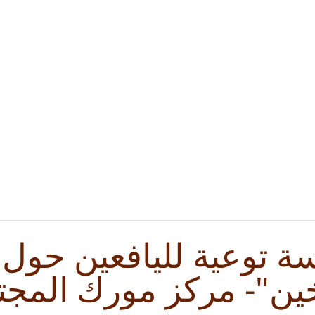
ة توعية لليافعين حول
خين"- مركز مورك المجت