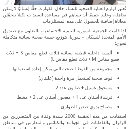
تُعتبر لوازم العناية الصحية للنساء خلال الكوارث حقًّا إنسانيًّا لا يمكن
تجاهله، وعلينا جميعًا أن نساهم في مساعدة السيدات لكيلا يتحمَّلن
معاناة إضافية للحصول على هذه المستلزمات.
لذا قامت الجمعية السورية للتنمية الاجتماعية، بالتعاون مع صندوق
الأمم المتحدة للسكان – سوريا، بتوزيع حقيبة صحية نسائية متكاملة
تحوي:
ألبسة داخلية قطنية نسائية (ثلاث قطع مقاس
S
+ ثلاث
قطع مقاس
M
+ ثلاث قطع مقاس
L
)
مجموعة من الفوط الصحية التي يمكن إعادة استعمالها
فوط صحية تُستعمل مرة واحدة (علبتان)
مسحوق غسيل + صابون عدد 2
فرشاة أسنان عدد 1 + معجون أسنان عدد 2 + مشط
مصباح يدوي صغير للطوارئ
استفادت من هذه الحقيبة 2000 سيدة وفتاة من المتضررين من
الزلزال والقاطنات في الجوامع والكنائس والمدارس في مناطق
الفردوس والسكري والشعار وبستان القصر والحمدانية والجلوم