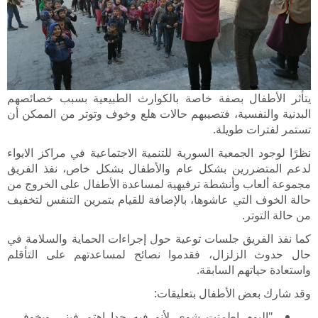
يتأثر الأطفال بصفة خاصة بالكوارث الطبيعية بسبب خصائصهم
البدنية والنفسية، فتصيبهم حالات هلع وخوف وتوتر من الممكن أن
تستمر لفترات طويلة.
نظرًا لوجود الجمعية السورية للتنمية الاجتماعية في مراكز الايواء
لدعم المتضررين بشكل عام والأطفال بشكل خاص، نفذ الفريق
مجموعة ألعاب وأنشطة ترفيهية لمساعدة الأطفال على الخروج من
حالة الخوف التي عاشوها، بالإضافة للقيام بتمرين التنفس لتخفيف
من حالة التوتر.
كما نفذ الفريق جلسات توعية حول إجراءات الحماية والسلامة في
حال حدوث الزلزال، فقدموا نصائح لمساعدتهم على التأقلم
واستعادة حياتهم السابقة.
وقد شارك بعض الأطفال بتعليقات:
"اليوم اطمنت شوي لأنو فيه حدا اهتم فيني وبخوفي