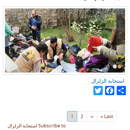
•
•
استجابة الزلزال
Twitter
Facebook
Share
Last
Last »
››
Next
2
1
الصفحة
Current
page
page
page
Subscribe to استجابة الزلزال