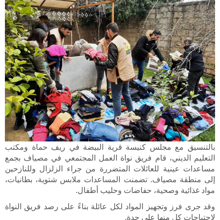
بالتنسيق مع مجلس كنيسة قرية البيضة في ريف حماة ومكتب
التعليم الديني، قام فريق نواة العمل المجتمعي في مصياف بجمع
مساعدات عينية للعائلات المتضررة من جراء الزلزال وللنازحين
إلى منطقة مصياف. تضمنت المساعدات ملابس شتوية، بطانيات،
مواد غذائية وصحية، حفاضات وحليب أطفال.
وقد جرى فرز وتجهيز المواد لكل عائلة بناءً على رصد فريق النواة
لاحتياجات كل منها على حدة.