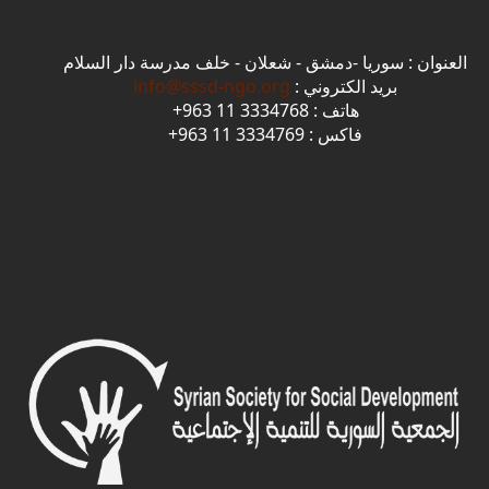
العنوان : سوريا -دمشق - شعلان - خلف مدرسة دار السلام
بريد الكتروني :
info@sssd-ngo.org
هاتف : 3334768 11 963+
فاكس : 3334769 11 963+