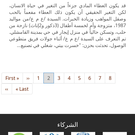
قد يكون العطاء المادي جزءاً من التغير في حياة الانسان،
لكن التغير الحقيقي أن يكون ذلك العطاء مفعماً بالحب
وصقل المواهب وزيادة الخبرات. السيدة /ع م ع/من مواليد
1987، متزوجة وأم لخمسة أطفال (3ذكور و2إناث) نازحة من
حلب، وتسكن حالياً في منزل إيجار في حي بمدينة القامشلي.
تم التعرف على السيدة /ع م ع/ أثناء جولات فريق متطوعي
الوصول، تحدثت بحزن: "خسرت بيتي، شغلي في تصنيع…
8
7
الصفحة
6
الصفحة
5
الصفحة
4
الصفحة
3
الصفحة
2
الصفحة
1
Current
‹‹
الصفحة
« First
Previous
First
page
page
page
Next
››
Last
Last »
age
page
الشركاء