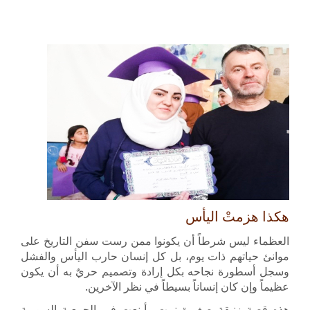
هكذا هزمتْ اليأس
العظماء ليس شرطاً أن يكونوا ممن رست سفن التاريخ على
موانئ حياتهم ذات يوم، بل كل إنسان حارب اليأس والفشل
وسجل أسطورة نجاحه بكل إرادة وتصميم حريٌ به أن يكون
عظيماً وإن كان إنساناً بسيطاً في نظر الآخرين.
هذه قصة زنبقة صغيرة نمت وأينعت في الجمعية السورية