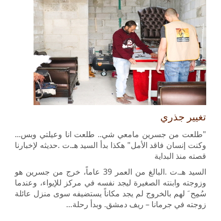
تغيير جذري
"طلعت من جسرين مامعي شي.. طلعت انا وعيلتي وبس...
وكنت إنسان فاقد الأمل" هكذا بدأ السيد هـ.ت .حديثه لإخبارنا
قصته منذ البداية
السيد هـ.ت .البالغ من العمر 39 عاماً، خرج من جسرين هو
وزوجته وابنته الصغيرة ليجد نفسه في مركز للإيواء، وعندما
سُمِح َ لهم بالخروج لم يجد مكاناً يستضيفه سوى منزل عائلة
زوجته في جرمانا – ريف دمشق. وبدأ رحلة…