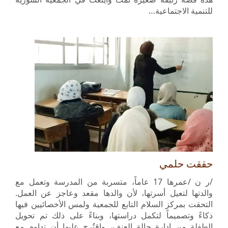
للتنمية الاجتماعية…
حققت حلمي
/ر ن /عمرها 17 عاماً، متسربة من المدرسة وتعمل مع
والدتها لتعيل أسرتها، لأن والدها مقعد وعاجز عن العمل.
التحقت بمركز السلام التابع للجمعية ولمس الأخصائيين فيها
ذكاءً وتصميماً لتكمل دراستها، وبناءً على ذلك تم تحويل
الطفلة من إدارة حالة العنف، واقتُرِح عليها أن تداوم مع