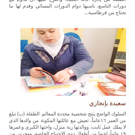
دورات التاسع، ناسبها دوام الدورات المسائي وقدم لها ما
تحتاج من قرطاسية…
سعيدة بإنجازي
السلوك الواضح ينتج شخصية محددة المعالم. الطفلة (ب) تبلغ
من العمر ١٦عاماً، تعيش مع عائلتها المكونة من والدها الذي
لا يملك عمل ثابت، ووالدتها ربة منزل، واختها الكبرى وعمرها
١٩ عاماً، اخيها من أطفال ذوي الاحتياج الخاصة، مهجرين من