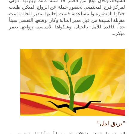
السيدة/ع/الآن تبلغ من العمر 18 سنة كانت زيارتها الأولى
لمركز فرح المجتمعي لحضور حملة عن الزواج المبكر، طلبت
خلالها المشورة والمساعدة، فتمت إحالتها لمدير الحالة. تمت
مقابلة السيدة من قبل مدير الحالة وكان وضعها النفسي سيئاً
جداً، فاقدة للأمل بالحياة، وشكواها الأساسية زواجها بعمر
مبكر…
"بريق امل"
السيدة حليمة عمرها 36 سنة ولديها أربع أطفال. تهجرت من