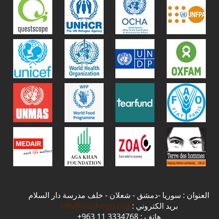
العنوان : سوريا -دمشق - شعلان - خلف مدرسة دار السلام
بريد الكتروني :
info@sssd-ngo.org
هاتف : 3334768 11 963+