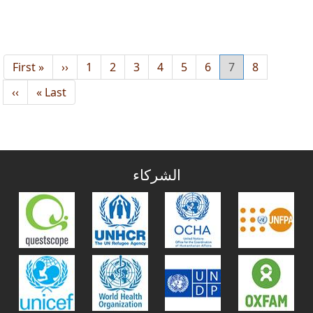
8
7
الصفحة
6
Current
5
الصفحة
4
الصفحة
3
الصفحة
2
الصفحة
1
الصفحة
‹‹
الصفحة
« First
Previous
First
page
page
page
Next
››
Last
Last »
age
page
الشركاء