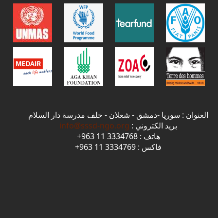
العنوان : سوريا -دمشق - شعلان - خلف مدرسة دار السلام
بريد الكتروني :
info@sssd-ngo.org
هاتف : 3334768 11 963+
فاكس : 3334769 11 963+