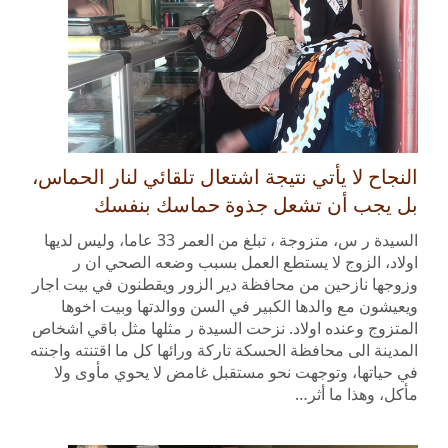
النجاح لا يأتي نتيجة اشتعال تلقائي لنار الحماس،
بل يجب أن تشعل جذوة حماسك بنفسك
السيدة ر س، متزوجة ، تبلغ من العمر 33 عاما، وليس لديها
اولاد، الزوج لا يستطع العمل بسبب وضعه الصحي ان ر
وزوجها نازحين من محافظة دير الزور ويقطنون في بيت اجار
ويعيشون مع والدها الكبير في السن ووالدتها وبيت اخوها
المتزوج وعنده اولاد. نزحت السيدة ر مثلها مثل باقي اشخاص
المدينة الى محافظة الحسكة تاركة ورائها كل ما اقتنته واجنته
في حياتها، وتوجهت نحو مستقبل غامض لا يحوي مأوى ولا
مأكل، وهذا ما أثر…