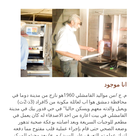
انا موجود
م. ج /من مواليد القامشلي 1960هو نازح من مدينة دوما في
محافظة دمشق هوا اب لعائلة مكونة من 5افراد (3ذ-2ث)
ويعيل والدته معهم ويسكن حاليا" في حي قدور بيك في مدينة
القامشلي في بيت اعارة من احد الاصدقاء له كان يعمل في
مطعم للوجبات السريعة وبعد اصابته بوعكة صحية تدهور
وضعه الصحي حتى قام بإجراء عملية قلب مفتوح مما دفعه
لترك عمله تم التعرف على السيد / م. ج/ بعد مجيئه للمركز