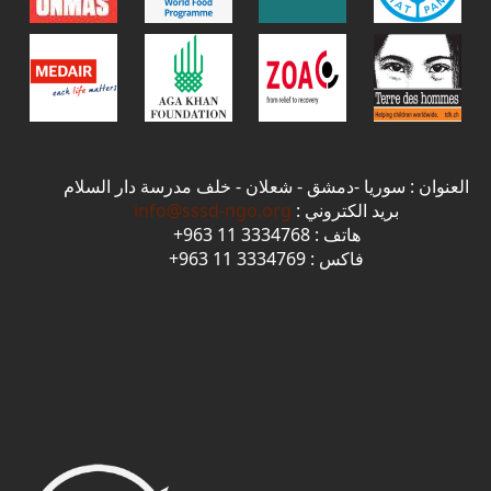
العنوان : سوريا -دمشق - شعلان - خلف مدرسة دار السلام
بريد الكتروني :
info@sssd-ngo.org
هاتف : 3334768 11 963+
فاكس : 3334769 11 963+