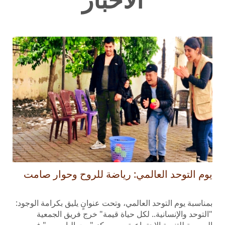
يوم التوحد العالمي: رياضة للروح وحوار صامت
بمناسبة يوم التوحد العالمي، وتحت عنوانٍ يليق بكرامة الوجود:
"التوحد والإنسانية.. لكل حياة قيمة" خرج فريق الجمعية
السورية للتنمية الاجتماعية من مركز "بيت الياسمين" في
بانياس، ليقيم احتفالاً ترفيهياً ليس كسائر الاحتفالات، بل تأويلاً