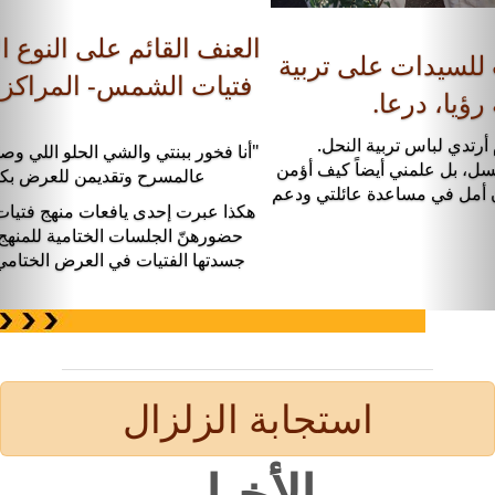
التدريب المهني: تدريب للسيدات على تربية
النحل- مساحة رؤيا، درعا.
لم أكن أتخيل نفسي في يوم من الأيام أرتدي لباس تربية النحل.
التدريب لم يعَلّمني فقط كيف أنتج العسل، بل علمني أيضاً كيف أؤمن
بمقدرتي وأعتمد على نفسي. لديّ الآن أمل في مساعدة عائلتي ودعم
أطفالي".
استجابة الزلزال
الأخبار