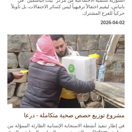
حركياً للفرح المشترك.
2026-04-02
مشروع توزيع حصص صحية متكاملة - درعا
في إطار تنفيذ أنشطة الاستجابة الإنسانية الطارئة المموّلة من
منظمة Oxfam، وبالتنسيق مع الجهات المحلية والفرق
الميدانية، نفّذت الجمعية السورية مشروع توزيع حصص صحية