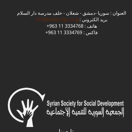
العنوان : سوريا -دمشق - شعلان - خلف مدرسة دار السلام
بريد الكتروني :
info@sssd-ngo.org
هاتف : 3334768 11 963+
فاكس : 3334769 11 963+
تابعونا