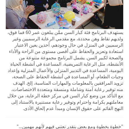
يستهدف البرنامج فئة كبار السن ممَّن يبلغون عمر 60 فما فوق،
ولديهم نقاط وهن محددة، مع مقدمي الرعاية الرسميين وغير
الرسميين في المنزل في حال وجودهم، آخذين بعين الاعتبار
استعادة وتعزيز والحفاظ على أقصى مستوى من الراحة والأداء
والصحة لكبير السن. يشمل البرنامج مجموعة متنوعة من
الأنشطة، مثل الرعاية التمريضية، المساعدة في أنشطة الحياة
اليومية، المساعدة في التدبير المنزلي والأعمال المنزلية وإعداد
وجبات الطعام، أو المساعدة في أنشطة الحفاظ على الصحة،
تزويد المرافقين بالمعلومات والمهارات المناسبة، إلخ. الهدف
منه توفير رعاية آمنة وشاملة ومنسقة ومتعددة الاختصاصات،
مع التأكد من وضع كبار السن في مركز خطة الرعاية، من خلال
معاملتهم بكرامة واحترام وتوفير رعاية مستنيرة بالاستناد إلى
النهج القائم على حقوق الإنسان ومبدأ عدم إلحاق الأذى.
"خطوة بخطوة ومع بعض بنقدر نعتني فيهم لأنهم مهمين..."