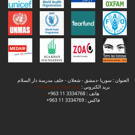
العنوان : سوريا -دمشق - شعلان - خلف مدرسة دار السلام
بريد الكتروني :
info@sssd-ngo.org
هاتف : 3334768 11 963+
فاكس : 3334769 11 963+