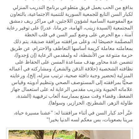
بدافع من الحب يعمل فريق متطوعي برنامج التدريب المنزلي
لكبار السن التابع للجمعية السورية للتنمية الاجتماعية، بالتعاون
مع المفوضية السامية لشؤون اللاجئين، في مراكز ريف دمشق
المجتمعية (السيدة زينب، الهامة، جرمانا، عدرا) على توفير رعاية
آمنة ، مع الحرص على وضع كبير السن في قلب الخطة
المصمَّمة خصيصًا له، وعلى مرافقته مرافقة صديقة. يتم ذلك
بمعاملته معاملة كريمة أساسها التعاطف والاحترام، عن طريق
حزمة متنوعة من الأنشطة، له ولمقدمي الرعاية (إن وُجدوا)،
تتضمن عدة محاور بهدف مساعدة المسن على الحفاظ على
نظافته الشخصية (حلاقة الذقن والشعر)، ومشاركته في أعماله
المنزلية (تحضير وجبة دافئة صحية، ترتيب منزله، إلخ)، ورعايته
صحيًّا بمرافقته إلى المستوصف الصحي وتنظيم أدويته وقياس
علاماته الحيوية وتدريب مقدمي الرعاية له على استعمال جهاز
الضغط، وقضاء وقت ممتع بممارسة ألعاب ترفيهية (الشدة،
طاولة الزهر، الشطرنج، الحزازير، وسواها).
عبَّر أحد كبار السن في أثناء مرافقتنا له: "عشنا مسيرة حياة،
مرينا بصعوبات، بس معكم لسه الدنيا بخير!"