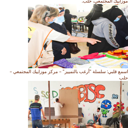
موزاييك المجتمعي، حلب.
اسمع قلبي: سلسلة "أرغب بالتمييز" – مركز موزاييك المجتمعي –
حلب