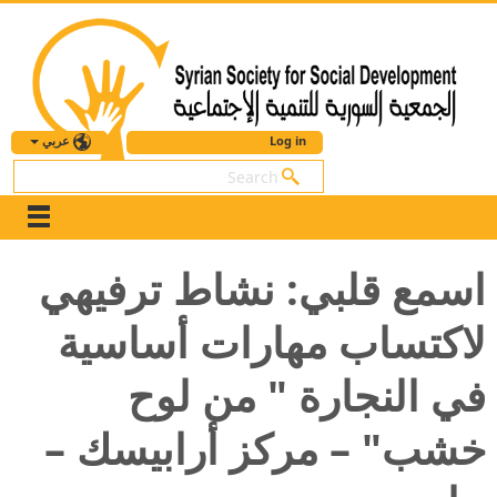
عربي
Log in
بحث
اسمع قلبي: نشاط ترفيهي
لاكتساب مهارات أساسية
في النجارة " من لوح
خشب" – مركز أرابيسك –