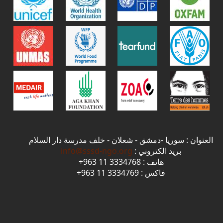
العنوان : سوريا -دمشق - شعلان - خلف مدرسة دار السلام
بريد الكتروني :
info@sssd-ngo.org
هاتف : 3334768 11 963+
فاكس : 3334769 11 963+