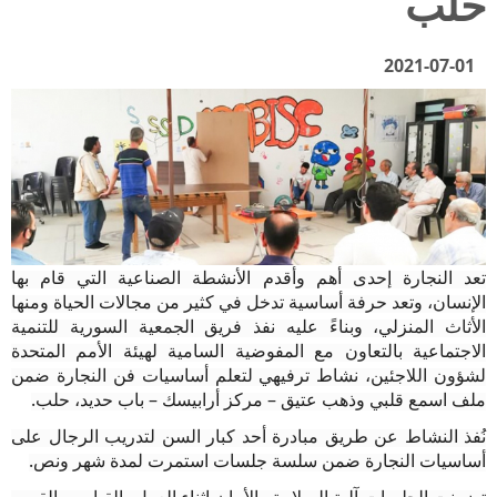
حلب
2021-07-01
تعد النجارة إحدى أهم وأقدم الأنشطة الصناعية التي قام بها
الإنسان، وتعد حرفة أساسية تدخل في كثير من مجالات الحياة ومنها
الأثاث المنزلي، وبناءً عليه نفذ فريق الجمعية السورية للتنمية
الاجتماعية بالتعاون مع المفوضية السامية لهيئة الأمم المتحدة
لشؤون اللاجئين، نشاط ترفيهي لتعلم أساسيات فن النجارة ضمن
ملف اسمع قلبي وذهب عتيق – مركز أرابيسك – باب حديد، حلب
.
نُفذ النشاط عن طريق مبادرة أحد كبار السن لتدريب الرجال على
أساسيات النجارة ضمن سلسة جلسات استمرت لمدة شهر ونص
.
تضمنت الجلسات آلية السلامة والأمان اثناء العمل، القياس والقص،