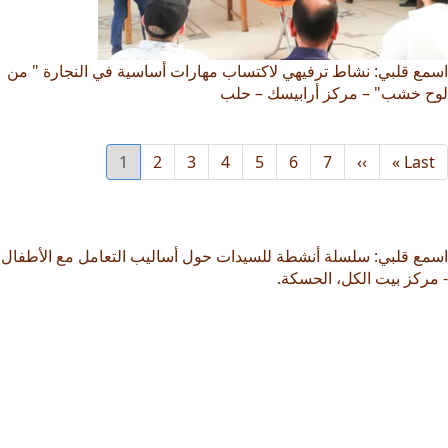
اسمع قلبي: نشاط ترفيهي لاكتساب مهارات أساسية في النجارة " من
لوح خشب" – مركز أرابيسك – حلب
Last
Last »
››
Next
7
6
الصفحة
5
الصفحة
4
الصفحة
3
الصفحة
2
الصفحة
1
الصفحة
Current
page
page
page
اسمع قلبي: سلسلة أنشطة للسيدات حول أساليب التعامل مع الأطفال
- مركز بيت الكل، الحسكة.