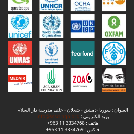
العنوان : سوريا -دمشق - شعلان - خلف مدرسة دار السلام
بريد الكتروني :
info@sssd-ngo.org
هاتف : 3334768 11 963+
فاكس : 3334769 11 963+