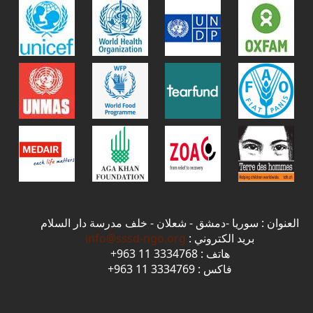
العنوان : سوريا -دمشق - شعلان - خلف مدرسة دار السلام
بريد الكتروني :
info@sssd-ngo.org
هاتف : 3334768 11 963+
فاكس : 3334769 11 963+