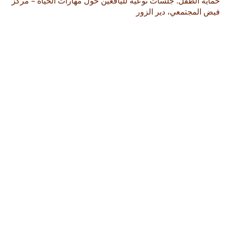
حماية الطفل: جلسات توعية لليافعين حول مهارات الحياة – مركز
فيض المجتمعي، دير الزور