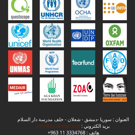
العنوان : سوريا -دمشق - شعلان - خلف مدرسة دار السلام
بريد الكتروني :
info@sssd-ngo.org
هاتف : 3334768 11 963+