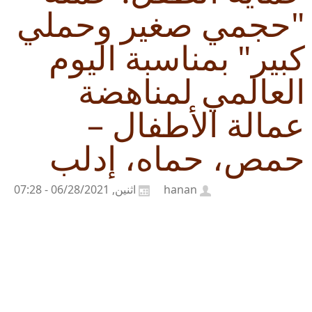
"حجمي صغير وحملي
كبير" بمناسبة اليوم
العالمي لمناهضة
عمالة الأطفال –
حمص، حماه، إدلب
hanan
اثنين, 06/28/2021 - 07:28