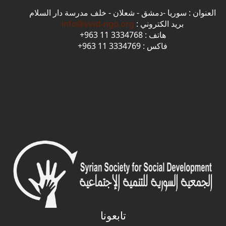
العنوان : سوريا -دمشق - شعلان - خلف مدرسة دار السلام
بريد الكتروني :
info@sssd-ngo.org
هاتف : 3334768 11 963+
فاكس : 3334769 11 963+
تابعونا