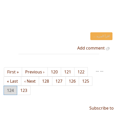
اقرأ المزيد ...
Add comment
…
…
122
الصفحة
121
الصفحة
120
الصفحة
‹ Previous
Previous
« First
First
page
page
125
الصفحة
126
الصفحة
127
الصفحة
128
الصفحة
Next
Next ›
Last
Last »
page
page
123
الصفحة
124
Current
page
Subscribe to