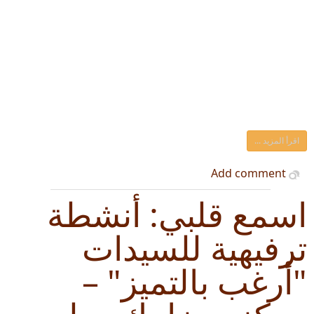
اقرأ المزيد ...
Add comment
اسمع قلبي: أنشطة
ترفيهية للسيدات
"أرغب بالتميز" –