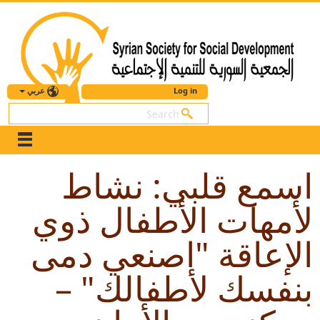
عربي
Log in
بحث
اسمع قلبي: نشاط
لأمهات الأطفال ذوي
الإعاقة "اصنعي دمى
بنفسك لأطفالك" –